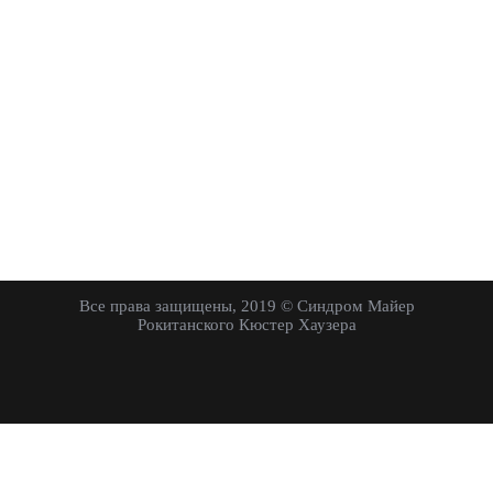
Все права защищены, 2019 © Синдром Майер
Рокитанского Кюстер Хаузера