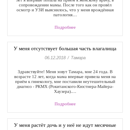
лет я впервые попала на приём к женскому врачу, в
сопровождении мамы. После того как он провёл
осмотр и УЗИ выяснилось, что у меня врождённая
патология…
Подробнее
У меня отсутствует большая часть влагалища
06.12.2018
/
Тамара
Здравствуйте! Меня зовут Тамара, мне 24 года. В
возрасте 12 лет, когда мама впервые привела меня на
приём к гинекологу, мне поставили неутешительный
диагноз - РКМХ (Рокитанского-Кюстнера-Майера-
Хаузера).…
Подробнее
У меня растёт дочь и у неё не идут месячные