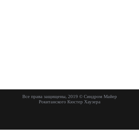
Все права защищены, 2019 © Синдром Майер
Рокитанского Кюстер Хаузера